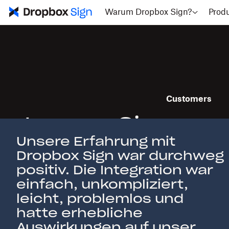
Warum Dropbox Sign?
Prod
Customers
Lernen Sie unse
Unsere Erfahrung mit
kennen
Dropbox Sign war durchweg
positiv. Die Integration war
einfach, unkompliziert,
leicht, problemlos und
hatte erhebliche
Auswirkungen auf unser