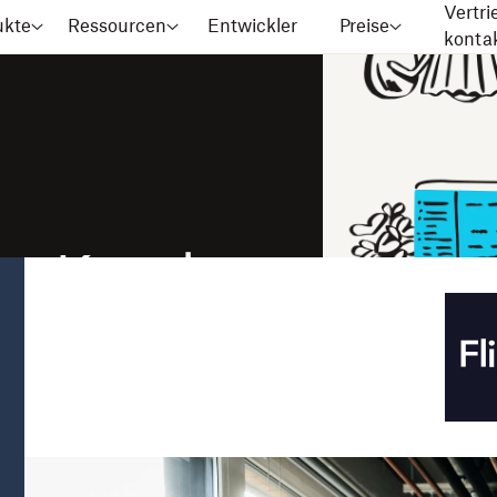
Vertri
ukte
Ressourcen
Entwickler
Preise
konta
re Kunden