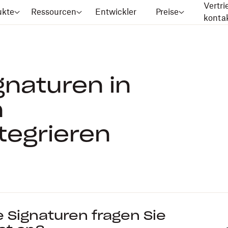
Vertri
ukte
Ressourcen
Entwickler
Preise
konta
gnaturen in
n
egrieren
e Signaturen fragen Sie