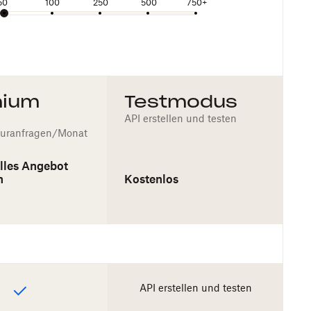
50
100
250
500
750+
mium
Testmodus
API erstellen und testen
turanfragen/Monat
elles Angebot
n
Kostenlos
API erstellen und testen