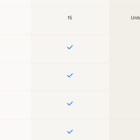
15
Unb