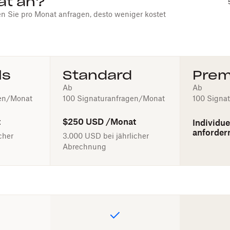
at an?
n Sie pro Monat anfragen, desto weniger kostet
ls
Standard
Pre
Ab
Ab
gen/Monat
100 Signaturanfragen/Monat
100 Signa
t
$250 USD
/Monat
Individu
anforder
cher
3.000 USD
bei jährlicher
Abrechnung