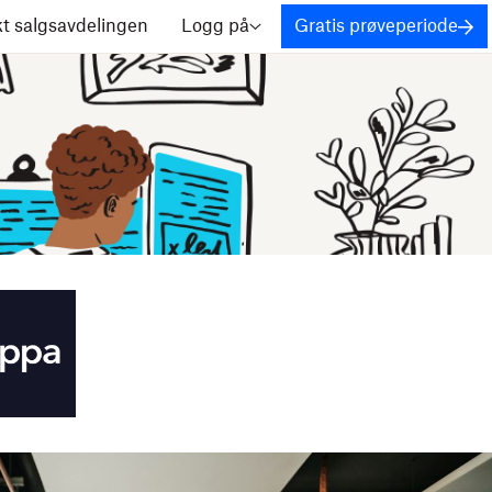
t salgsavdelingen
Logg på
Gratis prøveperiode