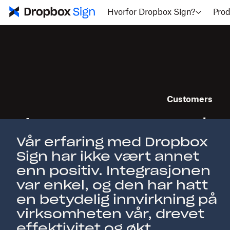
Hvorfor Dropbox Sign?
Prod
Customers
La oss presente
Vår erfaring med Dropbox
av kundene vår
Sign har ikke vært annet
enn positiv. Integrasjonen
var enkel, og den har hatt
en betydelig innvirkning på
virksomheten vår, drevet
effektivitet og økt