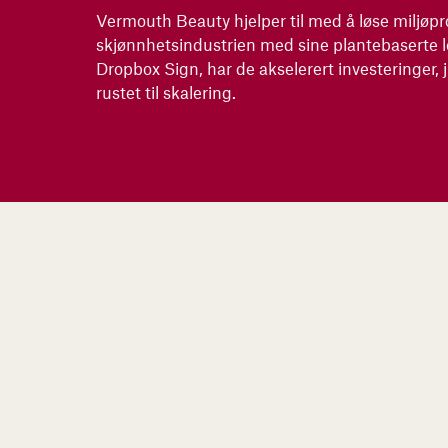
Vermouth Beauty hjelper til med å løse miljøpr
skjønnhetsindustrien med sine plantebaserte l
Dropbox Sign, har de akselerert investeringer, 
rustet til skalering.