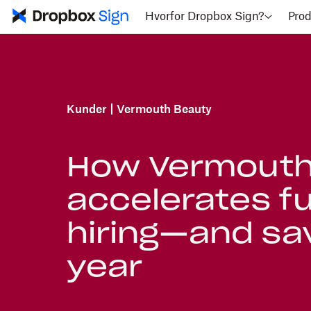
Hvorfor Dropbox Sign?
Prod
Kunder
Vermouth Beauty
How Vermouth
accelerates f
hiring—and sav
year