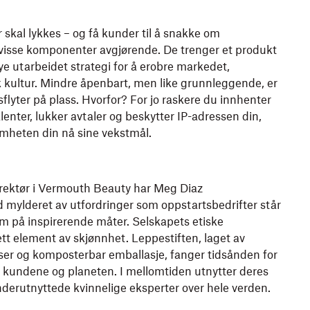
r skal lykkes – og få kunder til å snakke om
visse komponenter avgjørende. De trenger et produkt
øye utarbeidet strategi for å erobre markedet,
k kultur. Mindre åpenbart, men like grunnleggende, er
sflyter på plass. Hvorfor? For jo raskere du innhenter
lenter, lukker avtaler og beskytter IP-adressen din,
omheten din nå sine vekstmål.
rektør i Vermouth Beauty har Meg Diaz
 mylderet av utfordringer som oppstartsbedrifter står
em på inspirerende måter. Selskapets etiske
tt element av skjønnhet. Leppestiften, laget av
ser og komposterbar emballasje, fanger tidsånden for
r kundene og planeten. I mellomtiden utnytter deres
underutnyttede kvinnelige eksperter over hele verden.