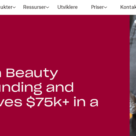
ukter
Ressurser
Utviklere
Priser
Kontak
 Beauty
unding and
es $75k+ in a