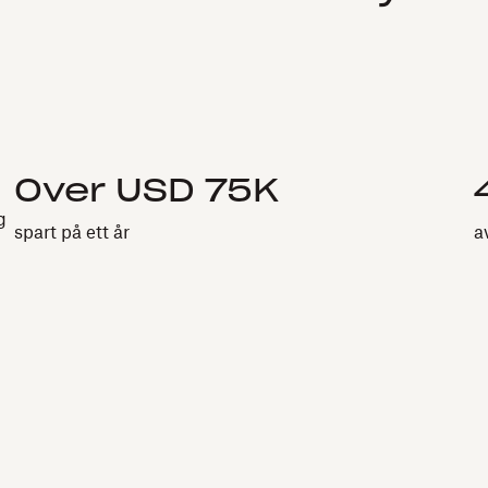
Over USD 75K
g
spart på ett år
a