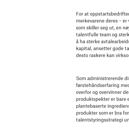
For at oppstartsbedrifte
merkevarene deres – er 
som skiller seg ut, en n
talentfulle team og ster
å ha sterke avtalearbeid
kapital, ansetter gode ta
desto raskere kan virks
Som administrerende di
førstehåndserfaring med
overfor og overvinner d
produktspekter er bare e
plantebaserte ingredien
produkter som er bra fo
talentstyringsstrategi 