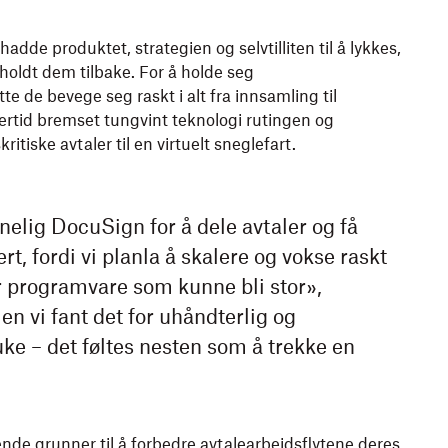
de produktet, strategien og selvtilliten til å lykkes,
holdt dem tilbake. For å holde seg
e de bevege seg raskt i alt fra innsamling til
lertid bremset tungvint teknologi rutingen og
itiske avtaler til en virtuelt sneglefart.
nelig DocuSign for å dele avtaler og få
rt, fordi vi planla å skalere og vokse raskt
ar programvare som kunne bli stor»,
en vi fant det for uhåndterlig og
ke – det føltes nesten som å trekke en
ende grunner til å forbedre avtalearbeidsflytene deres.