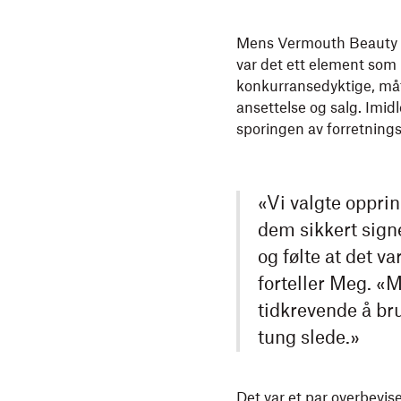
Mens Vermouth Beauty had
var det ett element som 
konkurransedyktige, mått
ansettelse og salg. Imid
sporingen av forretningskr
«Vi valgte opprin
dem sikkert signe
og følte at det v
forteller Meg. «M
tidkrevende å bru
tung slede.»
Det var et par overbevis