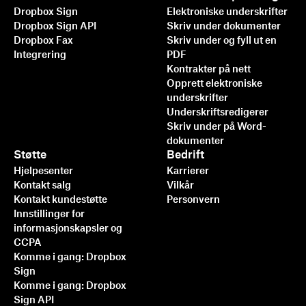
Dropbox Sign
Elektroniske underskrifter
Dropbox Sign API
Skriv under dokumenter
Dropbox Fax
Skriv under og fyll ut en
Integrering
PDF
Kontrakter på nett
Opprett elektroniske
underskrifter
Underskriftsredigerer
Skriv under på Word-
dokumenter
Støtte
Bedrift
Hjelpesenter
Karrierer
Kontakt salg
Vilkår
Kontakt kundestøtte
Personvern
Innstillinger for
informasjonskapsler og
CCPA
Komme i gang: Dropbox
Sign
Komme i gang: Dropbox
Sign API