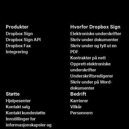
Produkter
Hvorfor Dropbox Sign
Dropbox Sign
Elektroniske underskrifter
Dropbox Sign API
Skriv under dokumenter
Dropbox Fax
Skriv under og fyll ut en
Integrering
PDF
Kontrakter på nett
Opprett elektroniske
underskrifter
Underskriftsredigerer
Skriv under på Word-
dokumenter
Støtte
Bedrift
Hjelpesenter
Karrierer
Kontakt salg
Vilkår
Kontakt kundestøtte
Personvern
Innstillinger for
informasjonskapsler og