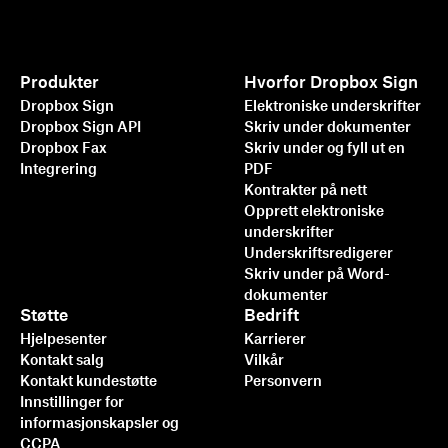
Produkter
Hvorfor Dropbox Sign
Dropbox Sign
Elektroniske underskrifter
Dropbox Sign API
Skriv under dokumenter
Dropbox Fax
Skriv under og fyll ut en
Integrering
PDF
Kontrakter på nett
Opprett elektroniske
underskrifter
Underskriftsredigerer
Skriv under på Word-
dokumenter
Støtte
Bedrift
Hjelpesenter
Karrierer
Kontakt salg
Vilkår
Kontakt kundestøtte
Personvern
Innstillinger for
informasjonskapsler og
CCPA