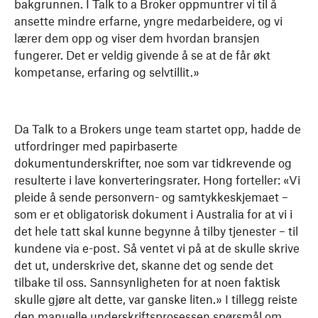
bakgrunnen. I Talk to a Broker oppmuntrer vi til å
ansette mindre erfarne, yngre medarbeidere, og vi
lærer dem opp og viser dem hvordan bransjen
fungerer. Det er veldig givende å se at de får økt
kompetanse, erfaring og selvtillit.»
Da Talk to a Brokers unge team startet opp, hadde de
utfordringer med papirbaserte
dokumentunderskrifter, noe som var tidkrevende og
resulterte i lave konverteringsrater. Hong forteller: «Vi
pleide å sende personvern- og samtykkeskjemaet –
som er et obligatorisk dokument i Australia for at vi i
det hele tatt skal kunne begynne å tilby tjenester – til
kundene via e-post. Så ventet vi på at de skulle skrive
det ut, underskrive det, skanne det og sende det
tilbake til oss. Sannsynligheten for at noen faktisk
skulle gjøre alt dette, var ganske liten.» I tillegg reiste
den manuelle underskriftsprosessen spørsmål om