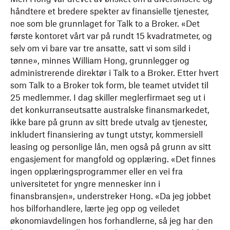
håndtere et bredere spekter av finansielle tjenester,
noe som ble grunnlaget for Talk to a Broker. «Det
første kontoret vårt var på rundt 15 kvadratmeter, og
selv om vi bare var tre ansatte, satt vi som sild i
tønne», minnes William Hong, grunnlegger og
administrerende direktør i Talk to a Broker. Etter hvert
som Talk to a Broker tok form, ble teamet utvidet til
25 medlemmer. I dag skiller meglerfirmaet seg ut i
det konkurranseutsatte australske finansmarkedet,
ikke bare på grunn av sitt brede utvalg av tjenester,
inkludert finansiering av tungt utstyr, kommersiell
leasing og personlige lån, men også på grunn av sitt
engasjement for mangfold og opplæring. «Det finnes
ingen opplæringsprogrammer eller en vei fra
universitetet for yngre mennesker inn i
finansbransjen», understreker Hong. «Da jeg jobbet
hos bilforhandlere, lærte jeg opp og veiledet
økonomiavdelingen hos forhandlerne, så jeg har den