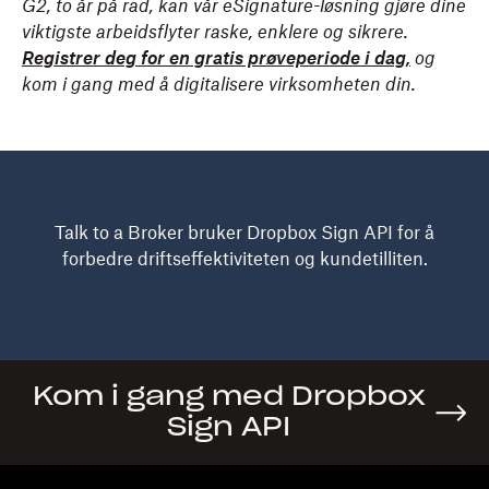
G2, to år på rad, kan vår eSignature-løsning gjøre dine
viktigste arbeidsflyter raske, enklere og sikrere.
Registrer deg for en gratis prøveperiode i dag,
og
kom i gang med å digitalisere virksomheten din.
Talk to a Broker bruker Dropbox Sign API for å
forbedre driftseffektiviteten og kundetilliten.
Kom i gang med Dropbox
Sign API