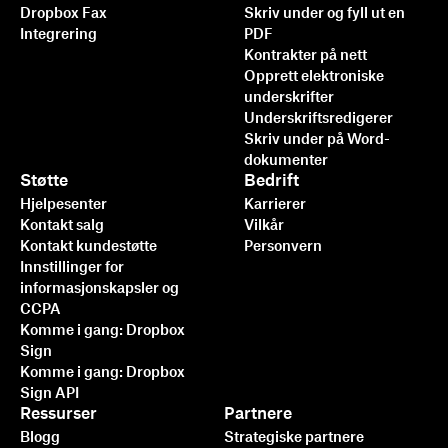
Dropbox Fax
Skriv under og fyll ut en
Integrering
PDF
Kontrakter på nett
Opprett elektroniske
underskrifter
Underskriftsredigerer
Skriv under på Word-
dokumenter
Støtte
Bedrift
Hjelpesenter
Karrierer
Kontakt salg
Vilkår
Kontakt kundestøtte
Personvern
Innstillinger for
informasjonskapsler og
CCPA
Komme i gang: Dropbox
Sign
Komme i gang: Dropbox
Sign API
Ressurser
Partnere
Blogg
Strategiske partnere