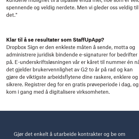
kundene mulighet til å tilpasse enda mer, noe som er vel
spennende og veldig nerdete. Men vi gleder oss veldig til
det."
Klar til å se resultater som StaffUpApp?
Dropbox Sign er den enkleste måten å sende, motta og
administrere juridisk bindende e-signaturer for bedrifter
på. E-underskriftsløsningen vår er kåret til nummer én n
det gjelder brukervennlighet av G2 to år på rad og kan
gjøre de viktigste arbeidsflytene dine raskere, enklere og
sikrere. Registrer deg for en gratis prøveperiode i dag, og
kom i gang med å digitalisere virksomheten.
Gjør det enkelt å utarbeide kontrakter og be om