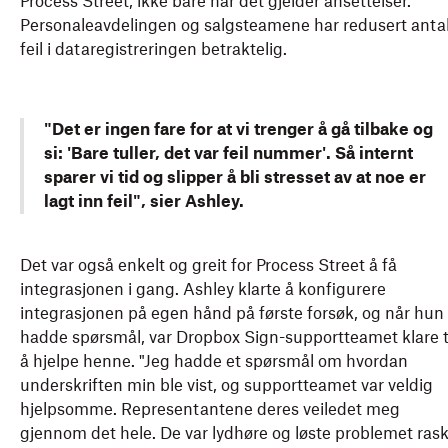
Process Street, ikke bare når det gjelder ansettelser.
Personaleavdelingen og salgsteamene har redusert antal
feil i dataregistreringen betraktelig.
"Det er ingen fare for at vi trenger å gå tilbake og
si: 'Bare tuller, det var feil nummer'. Så internt
sparer vi tid og slipper å bli stresset av at noe er
lagt inn feil", sier Ashley.
Det var også enkelt og greit for Process Street å få
integrasjonen i gang. Ashley klarte å konfigurere
integrasjonen på egen hånd på første forsøk, og når hun
hadde spørsmål, var Dropbox Sign-supportteamet klare t
å hjelpe henne. "Jeg hadde et spørsmål om hvordan
underskriften min ble vist, og supportteamet var veldig
hjelpsomme. Representantene deres veiledet meg
gjennom det hele. De var lydhøre og løste problemet rask