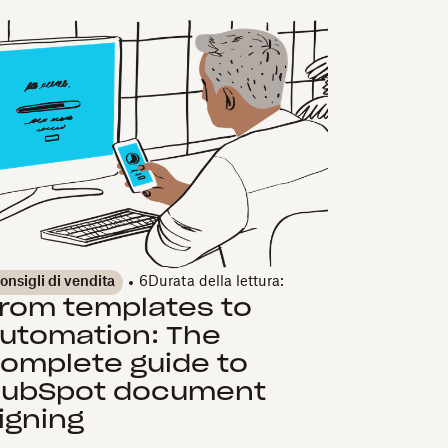
onsigli di vendita
6
Durata della lettura:
rom templates to
utomation: The
omplete guide to
ubSpot document
igning