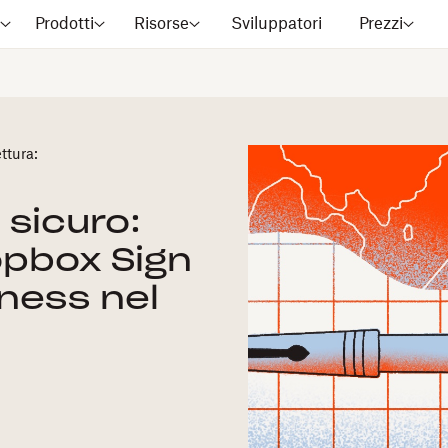
?
Prodotti
Risorse
Sviluppatori
Prezzi
ttura:
ù sicuro:
pbox Sign
iness nel