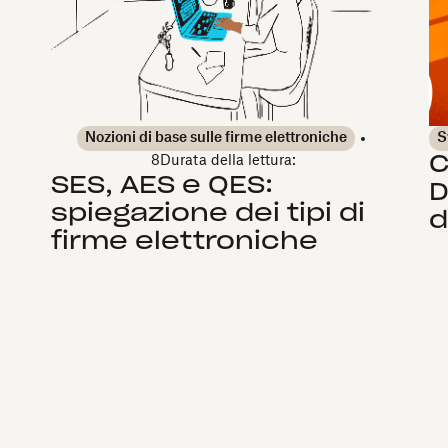
Nozioni di base sulle firme elettroniche
S
C
8
Durata della lettura:
SES, AES e QES:
D
spiegazione dei tipi di
d
firme elettroniche