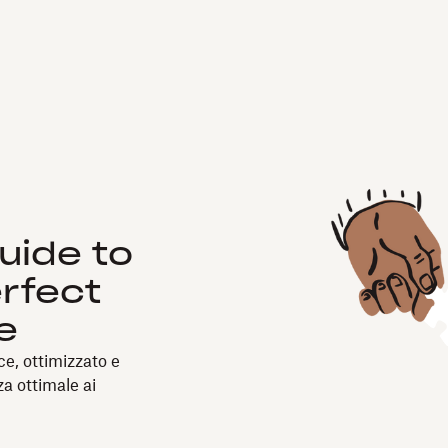
uide to
erfect
e
e, ottimizzato e
za ottimale ai