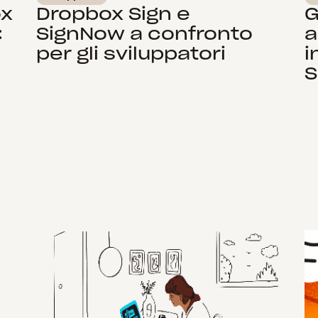
ox
Dropbox Sign e
G
:
SignNow a confronto
a
per gli sviluppatori
i
S