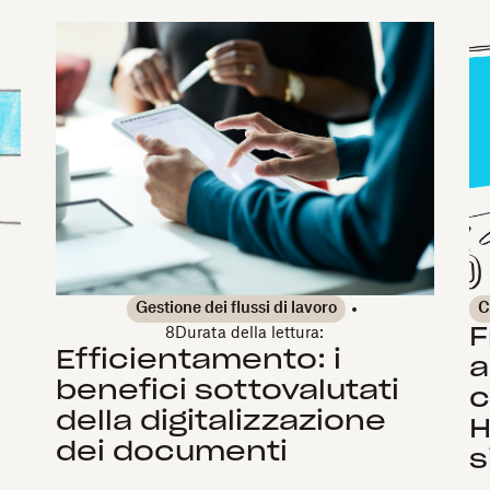
Gestione dei flussi di lavoro
C
F
8
Durata della lettura:
Efficientamento: i
a
benefici sottovalutati
c
della digitalizzazione
H
dei documenti
s