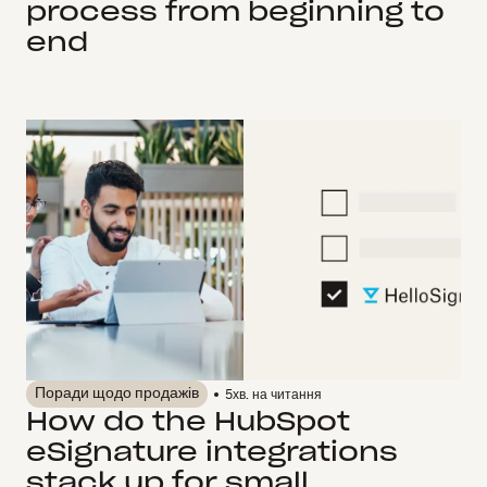
process from beginning to
end
Поради щодо продажів
5
хв. на читання
How do the HubSpot
eSignature integrations
stack up for small