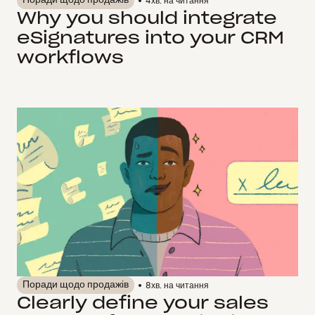
Поради щодо продажів
4
хв. на читання
Why you should integrate
eSignatures into your CRM
workflows
Поради щодо продажів
8
хв. на читання
Clearly define your sales