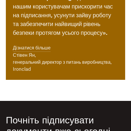
нашим користувачам прискорити час
на підписання, усунути зайву роботу
та забезпечити найвищий рівень
безпеки протягом усього процесу».
Дізнатися більше
Стівен Ян,
генеральний директор з питань виробництва,
Ironclad
Почніть підписувати