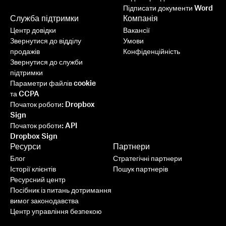
Підписати документи Word
Служба підтримки
Компанія
Центр довідки
Вакансії
Звернутися до відділу
Умови
продажів
Конфіденційність
Звернутися до служби
підтримки
Параметри файлів cookie
та CCPA
Початок роботи: Dropbox
Sign
Початок роботи: API
Dropbox Sign
Ресурси
Партнери
Блог
Стратегічні партнери
Історії клієнтів
Пошук партнерів
Ресурсний центр
Посібник із питань дотримання
вимог законодавства
Центр управління безпекою