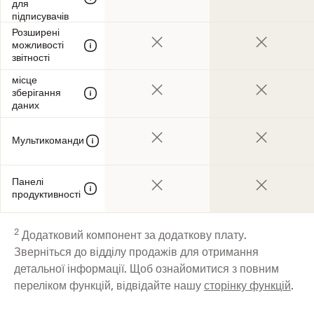
для
підписувачів
Розширені
можливості
звітності
місце
зберігання
даних
Мультикоманди
Панелі
продуктивності
2
Додатковий компонент за додаткову плату.
Зверніться до відділу продажів для отримання
детальної інформації. Щоб ознайомитися з повним
переліком функцій, відвідайте нашу
сторінку функцій
.