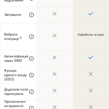
надсилання
Звітування
Вибрати
Salesforce та інше
2
інтеграції
Автентифікація
через SMS
Функція
єдиного входу
(SSO)
Додаткові поля
підписувача
Удосконалені
інструменти