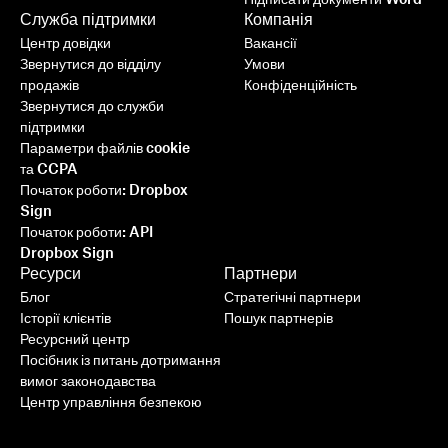
Служба підтримки
Компанія
Центр довідки
Вакансії
Звернутися до відділу
Умови
продажів
Конфіденційність
Звернутися до служби
підтримки
Параметри файлів cookie
та CCPA
Початок роботи: Dropbox
Sign
Початок роботи: API
Dropbox Sign
Ресурси
Партнери
Блог
Стратегічні партнери
Історії клієнтів
Пошук партнерів
Ресурсний центр
Посібник із питань дотримання
вимог законодавства
Центр управління безпекою