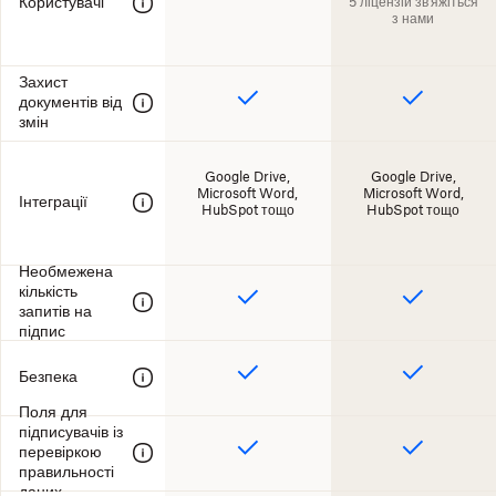
Користувачі
5 ліцензій зв'яжіться
з нами
Захист
документів від
змін
Google Drive,
Google Drive,
Microsoft Word,
Microsoft Word,
Інтеграції
HubSpot тощо
HubSpot тощо
Необмежена
кількість
запитів на
підпис
Безпека
Поля для
підписувачів із
перевіркою
правильності
даних