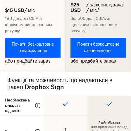
$25
/ за користувача
$15 USD
/ міс
USD
/ міс.¹
180 доларів США
зі
Від
600 дол. США
, зі
щорічним виставленням
щорічним виставленням
рахунку
рахунку
Почати безкоштовне
Почати безкоштовне
ознайомлення
ознайомлення
або придбайте зараз
або придбайте зараз
Функції та можливості, що надаються в
пакеті Dropbox Sign
Необмежена
кількість
підписів
2 або більше
для придбання понад
1