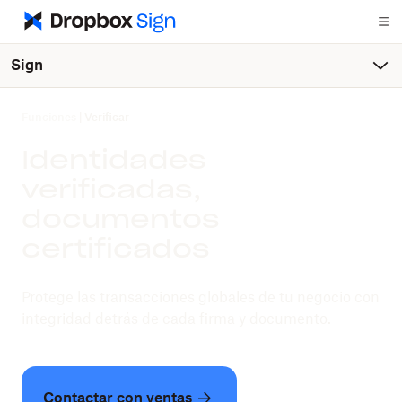
Sign
Funciones
|
Verificar
Identidades
verificadas,
documentos
certificados
Protege las transacciones globales de tu negocio con
integridad detrás de cada firma y documento.
Contactar con ventas