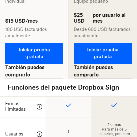
Individual
Equipo pequeño
$25
por usuario al
$15 USD
/mes
USD
mes
180 USD
facturados
Desde
600 USD
facturados
anualmente
anualmente
Iniciar prueba
Iniciar prueba
gratuita
gratuita
También puedes
También puedes
comprarlo
comprarlo
Funciones del paquete Dropbox Sign
Firmas
ilimitadas
2 o más
Para más de 5
1
Usuarios
usuarios, ponte en