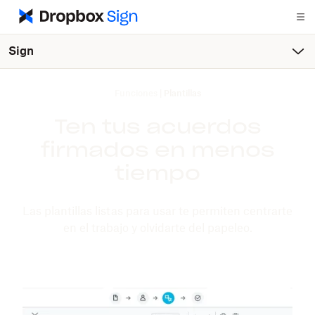
Sign
Funciones
|
Plantillas
Ten tus acuerdos
firmados en menos
tiempo
Las plantillas listas para usar te permiten centrarte
en el trabajo y olvidarte del papeleo.