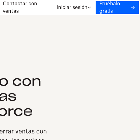
Contactar con
Pruébalo
Iniciar sesión
ventas
gratis
do con
cas
orce
errar ventas con