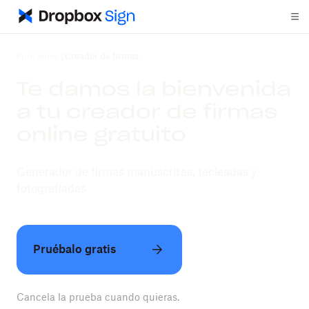
Funciones
|
Creador de firmas
Te damos la bienvenida
a tu creador de firmas
online gratuito
Generador de firmas manuscritas, tecleadas y
fotografiadas
Pruébalo gratis
Cancela la prueba cuando quieras.