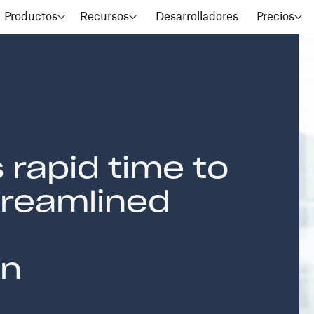
Productos
Recursos
Desarrolladores
Precios
rapid time to
treamlined
on