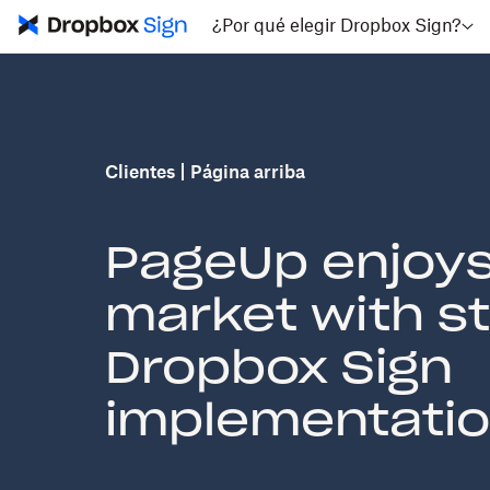
¿Por qué elegir Dropbox Sign?
Clientes
Página arriba
PageUp enjoys 
market with s
Dropbox Sign
implementati