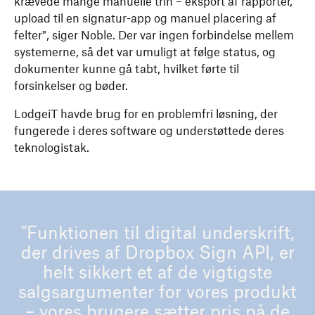
krævede mange manuelle trin – eksport af rapporter,
upload til en signatur-app og manuel placering af
felter", siger Noble. Der var ingen forbindelse mellem
systemerne, så det var umuligt at følge status, og
dokumenter kunne gå tabt, hvilket førte til
forsinkelser og bøder.
LodgeiT havde brug for en problemfri løsning, der
fungerede i deres software og understøttede deres
teknologistak.
"Funktionen til digital underskrift,
der drives af Dropbox Sign API, er
helt sikkert et af de vigtigste
salgsargumenter for vores produkt
– vores brugere sætter pris på de