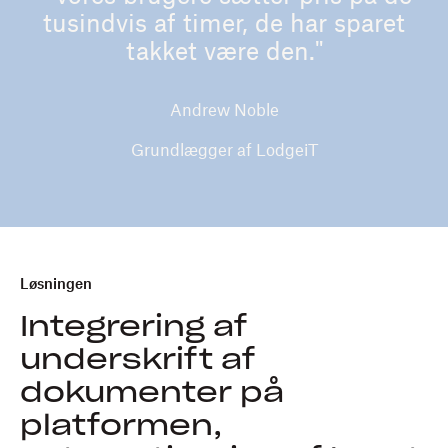
tusindvis af timer, de har sparet
takket være den."
Andrew Noble
Grundlægger af LodgeiT
Løsningen
Integrering af
underskrift af
dokumenter på
platformen,