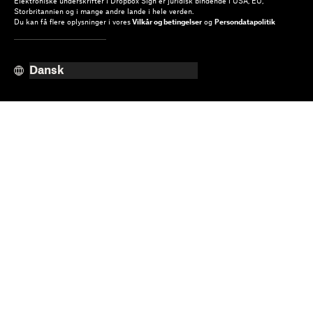
Elektroniske underskrifter i Dropbox Sign er juridisk bindende i USA, EU,
Storbritannien og i mange andre lande i hele verden.
Du kan få flere oplysninger i vores
Vilkår og betingelser
og
Persondatapolitik