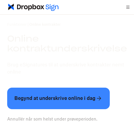
Funktioner
|
Online kontrakter
Online
kontraktunderskrivelse
Brug eSignatures til at underskrive kontrakter nemt
online
Begynd at underskrive online i dag
Annullér når som helst under prøveperioden.