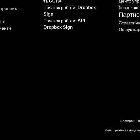
та CCPA
Центр упр
Початок роботи: Dropbox
безпекою
ктронних
Партне
Sign
Початок роботи: API
ів
Стратегіч
Dropbox Sign
менти
Пошук пар
Електронні п
Для отримання додатко