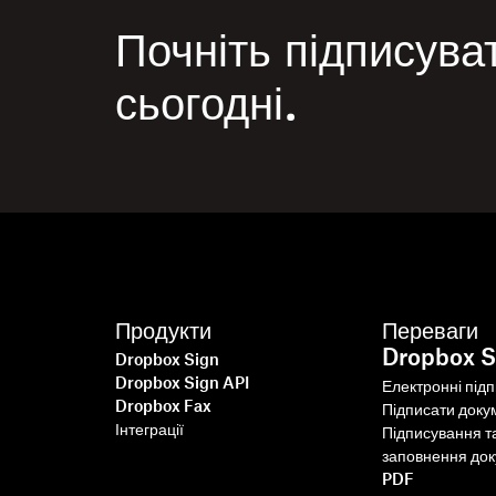
Почніть підписува
сьогодні.
Продукти
Переваги
Dropbox S
Dropbox Sign
Dropbox Sign API
Електронні під
Dropbox Fax
Підписати доку
Інтеграції
Підписування т
заповнення до
PDF