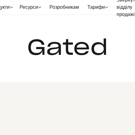
Звернут
укти
Ресурси
Розробникам
Тарифи
відділу
продажі
Gated