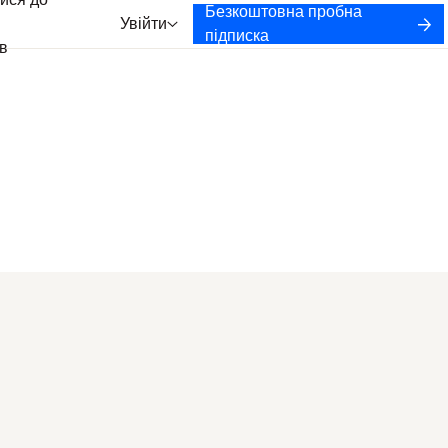
ися до
Безкоштовна пробна
Увійти
підписка
в