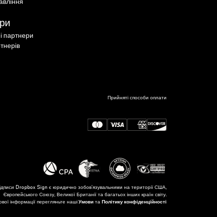
авління
ри
ні партнери
тнерів
Прийняті способи оплати
ідписи Dropbox Sign є юридично зобов'язувальними на території США,
Європейського Союзу, Великої Британії та багатьох інших країн світу.
вої інформації перегляньте наші
Умови
та
Політику конфіденційності