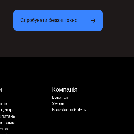
Спробувати безкоштовно
и
Компанія
Вакансії
єнтів
Умови
 центр
Конфіденційність
з питань
ня вимог
ства