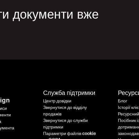
ти документи вже
Служба підтримки
Ресурс
ign
Центр довідки
Блог
Звернутися до відділу
Історії клі
писи
продажів
Ресурсний
менти
Звернутися до служби
Посібник і
а
підтримки
дотриман
кумента
Параметри файлів cookie
законодав