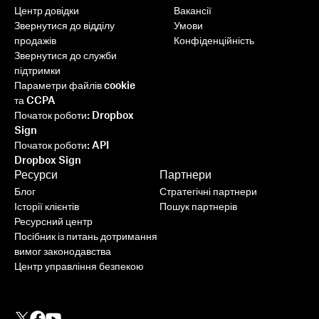
Центр довідки
Вакансії
Звернутися до відділу
Умови
продажів
Конфіденційність
Звернутися до служби
підтримки
Параметри файлів cookie
та CCPA
Початок роботи: Dropbox
Sign
Початок роботи: API
Dropbox Sign
Ресурси
Партнери
Блог
Стратегічні партнери
Історії клієнтів
Пошук партнерів
Ресурсний центр
Посібник із питань дотримання
вимог законодавства
Центр управління безпекою