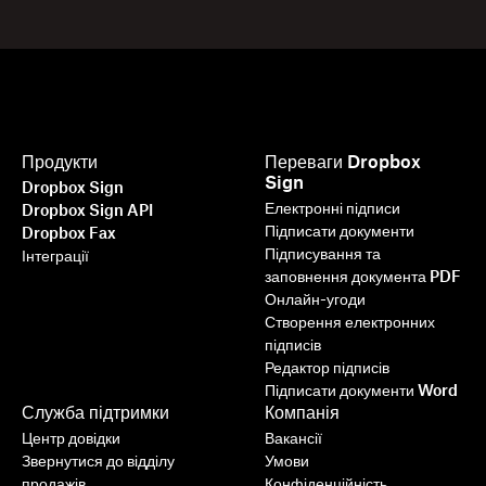
Продукти
Переваги Dropbox
Sign
Dropbox Sign
Електронні підписи
Dropbox Sign API
Підписати документи
Dropbox Fax
Підписування та
Інтеграції
заповнення документа PDF
Онлайн-угоди
Створення електронних
підписів
Редактор підписів
Підписати документи Word
Служба підтримки
Компанія
Центр довідки
Вакансії
Звернутися до відділу
Умови
продажів
Конфіденційність