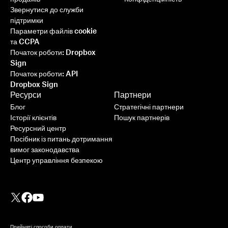
Звернутися до служби
підтримки
Параметри файлів cookie
та CCPA
Початок роботи: Dropbox
Sign
Початок роботи: API
Dropbox Sign
Ресурси
Партнери
Блог
Стратегічні партнери
Історії клієнтів
Пошук партнерів
Ресурсний центр
Посібник із питань дотримання
вимог законодавства
Центр управління безпекою
Прийняті способи оплати