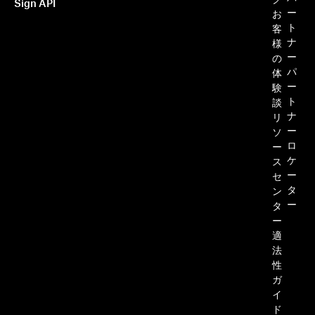
グ
Sign API
ー
お
ト
客
ナ
様
ー
の
パ
体
ー
験
ト
談
ナ
リ
ー
ソ
ロ
ー
ケ
ス
ー
セ
タ
ン
ー
タ
ー
適
法
性
ガ
イ
ド