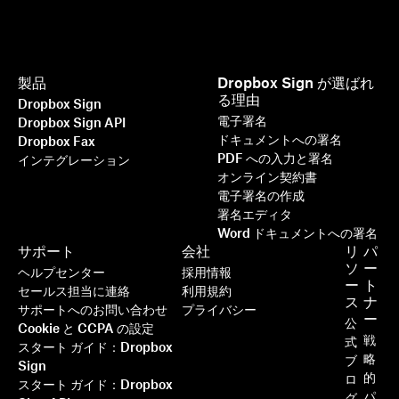
製品
Dropbox Sign が選ばれ
る理由
Dropbox Sign
電子署名
Dropbox Sign API
ドキュメントへの署名
Dropbox Fax
PDF への入力と署名
インテグレーション
オンライン契約書
電子署名の作成
署名エディタ
Word ドキュメントへの署名
サポート
会社
リ
パ
ソ
ー
ヘルプセンター
採用情報
ー
ト
セールス担当に連絡
利用規約
ス
ナ
サポートへのお問い合わせ
プライバシー
ー
公
Cookie と CCPA の設定
戦
式
スタート ガイド：Dropbox
略
ブ
Sign
的
ロ
スタート ガイド：Dropbox
パ