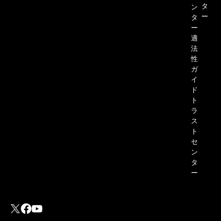
タ
ン
ー
タ
ー
適
法
性
ガ
イ
ド
ト
ラ
ス
ト
セ
ン
タ
ー