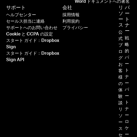
Word ドキュメントへの署名
サポート
会社
リ
パ
ソ
ー
ヘルプセンター
採用情報
ー
ト
セールス担当に連絡
利用規約
ス
ナ
サポートへのお問い合わせ
プライバシー
ー
公
Cookie と CCPA の設定
戦
式
スタート ガイド：Dropbox
略
ブ
Sign
的
ロ
スタート ガイド：Dropbox
パ
グ
Sign API
ー
お
ト
客
ナ
様
ー
の
パ
体
ー
験
ト
談
ナ
リ
ー
ソ
ロ
ー
ケ
ス
ー
セ