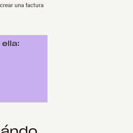
crear una factura
ella:
uándo