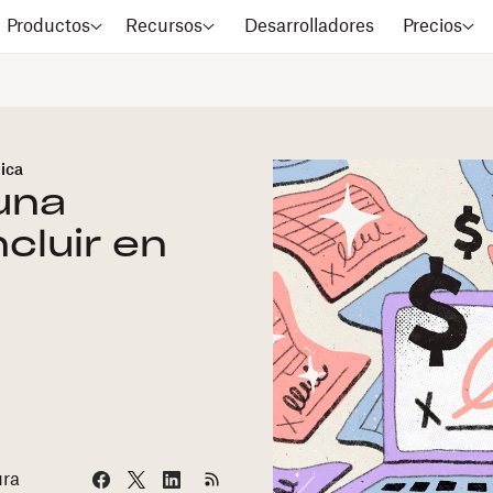
Productos
Recursos
Desarrolladores
Precios
nica
una
ncluir en
ura