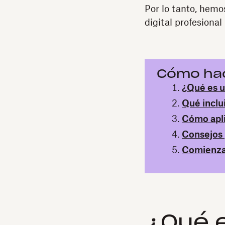
Por lo tanto, hemo
digital profesional
Cómo hace
¿Qué es u
Qué inclui
Cómo apli
Consejos 
Comienza 
¿Qué e