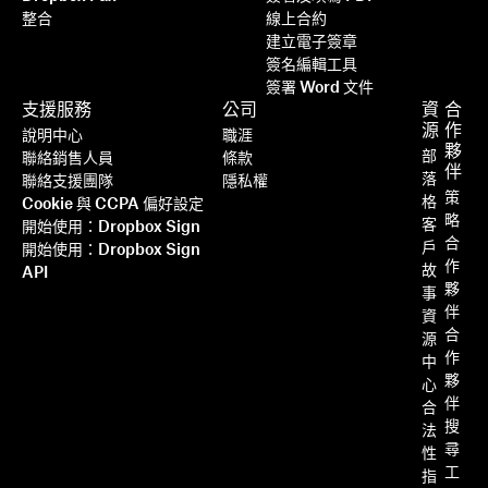
整合
線上合約
建立電子簽章
簽名編輯工具
簽署 Word 文件
支援服務
公司
資
合
源
作
說明中心
職涯
夥
部
聯絡銷售人員
條款
伴
落
聯絡支援團隊
隱私權
策
格
Cookie 與 CCPA 偏好設定
略
客
開始使用：Dropbox Sign
合
戶
開始使用：Dropbox Sign
作
故
API
夥
事
伴
資
合
源
作
中
夥
心
伴
合
搜
法
尋
性
工
指