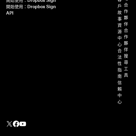
客
開始使用：Dropbox Sign
合
戶
開始使用：Dropbox Sign
作
故
API
夥
事
伴
資
合
源
作
中
夥
心
伴
合
搜
法
尋
性
工
指
具
南
信
賴
中
心