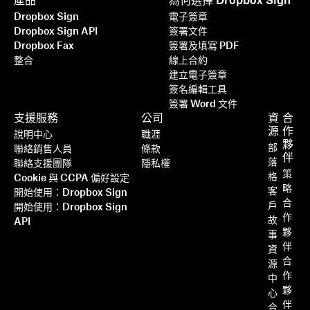
產品
為何選擇 Dropbox Sign
Dropbox Sign
電子簽章
Dropbox Sign API
簽署文件
Dropbox Fax
簽署及填寫 PDF
整合
線上合約
建立電子簽章
簽名編輯工具
簽署 Word 文件
支援服務
公司
資
合
源
作
說明中心
職涯
夥
部
聯絡銷售人員
條款
伴
落
聯絡支援團隊
隱私權
策
格
Cookie 與 CCPA 偏好設定
略
客
開始使用：Dropbox Sign
合
戶
開始使用：Dropbox Sign
作
故
API
夥
事
伴
資
合
源
作
中
夥
心
伴
合