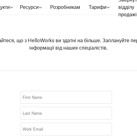
Звернут
укти
Ресурси
Розробникам
Тарифи
відділу
продажі
йтеся, що з HelloWorks ви здатні на більше. Заплануйте п
інформації від наших спеціалістів.