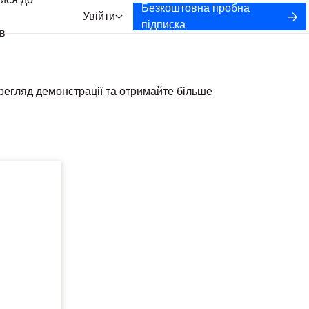
ися до
Безкоштовна пробна
Увійти
підписка
в
ерегляд демонстрації та отримайте більше