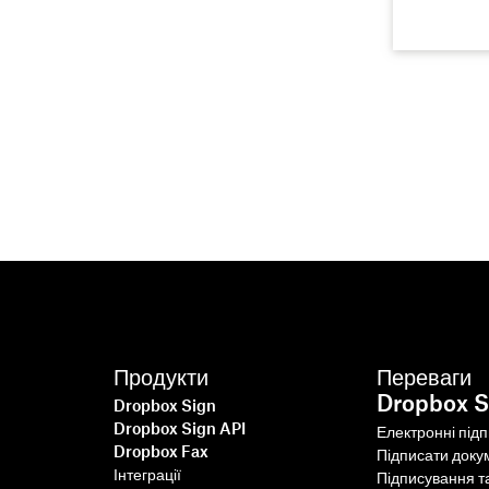
Продукти
Переваги
Dropbox S
Dropbox Sign
Dropbox Sign API
Електронні під
Dropbox Fax
Підписати доку
Інтеграції
Підписування т