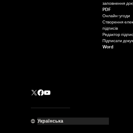
заповнення до
PDF
Онлайн-угоди
Створення еле
підписів
Редактор підпис
Підписати доку
Word
Швидше, розумніше,
безпечніше: як Dropbox
Sign прискорює бізнес у
2025 році
Дізнайтеся більше