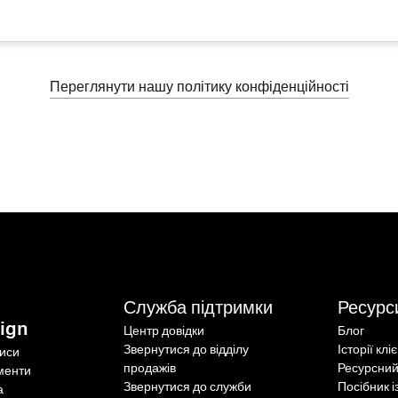
Переглянути нашу політику конфіденційності
Служба підтримки
Ресурс
ign
Центр довідки
Блог
Звернутися до відділу
Історії клі
писи
продажів
Ресурсний
менти
Звернутися до служби
Посібник і
а