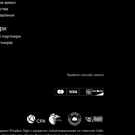
ня вимог
ства
авління
ри
ні партнери
тнерів
Порівняння Dropbox Sign і
SignNow для розробників
Прийняті способи оплати
Дізнайтеся більше
ідписи Dropbox Sign є юридично зобов'язувальними на території США,