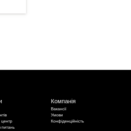
и
Компанія
Вакансії
єнтів
Умови
 центр
Конфіденційність
з питань