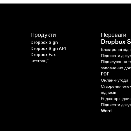
Продукти
Переваги
Dropbox S
Dropbox Sign
Dropbox Sign API
Електронні під
Dropbox Fax
Підписати доку
Інтеграції
Підписування т
заповнення до
PDF
Онлайн-угоди
Створення еле
підписів
Редактор підпис
Підписати доку
Word
Швидше, розумніше,
безпечніше: як Dropbox