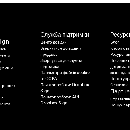
Служба підтримки
Ресурс
ign
Центр довідки
Блог
Звернутися до відділу
Історії клі
писи
продажів
Ресурсний
менти
Звернутися до служби
Посібник і
а
підтримки
дотриман
кумента
Параметри файлів cookie
законодав
та CCPA
Центр упр
Початок роботи: Dropbox
безпекою
ктронних
Партне
Sign
Початок роботи: API
ів
Стратегіч
Dropbox Sign
менти
Пошук пар
Інтеграція Dropbox Sign з
Ruby on Rails: покроковий