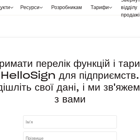
Звернут
укти
Ресурси
Розробникам
Тарифи
відділу
продажі
римати перелік функцій і тар
HelloSign для підприємств.
ішліть свої дані, і ми зв'яже
з вами