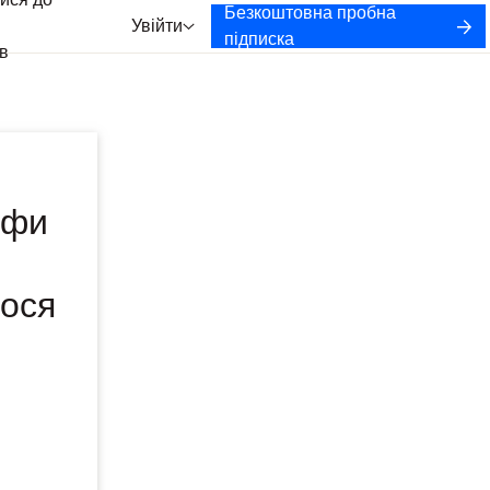
ися до
Безкоштовна пробна
Увійти
підписка
в
ифи
мося