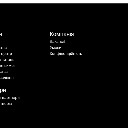
и
Компанія
Вакансії
єнтів
Умови
 центр
Конфіденційність
з питань
ня вимог
ства
авління
ри
ні партнери
тнерів
Порівняння Dropbox Sign і
SignNow для розробників