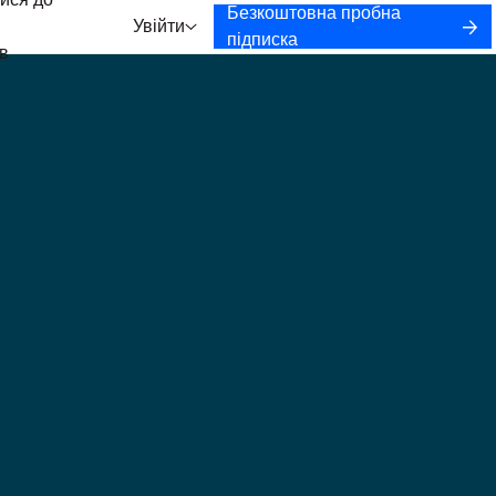
ися до
Безкоштовна пробна
Увійти
підписка
в