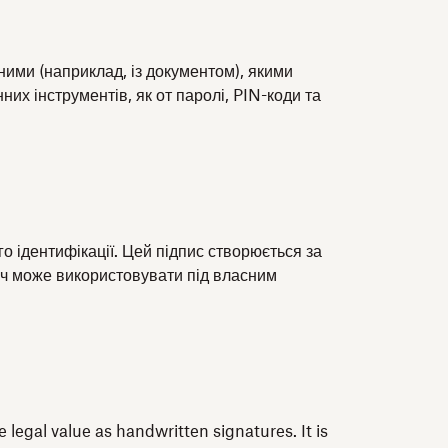
ними (наприклад, із документом), якими
их інструментів, як от паролі, PIN-коди та
о ідентифікації. Цей підпис створюється за
ач може використовувати під власним
 legal value as handwritten signatures. It is