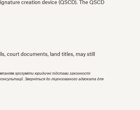
ed signature creation device (QSCD). The QSCD
, court documents, land titles, may still
омпаніям зрозуміти юридичні підстави законності
консультації. Зверніться до ліцензованого адвоката для