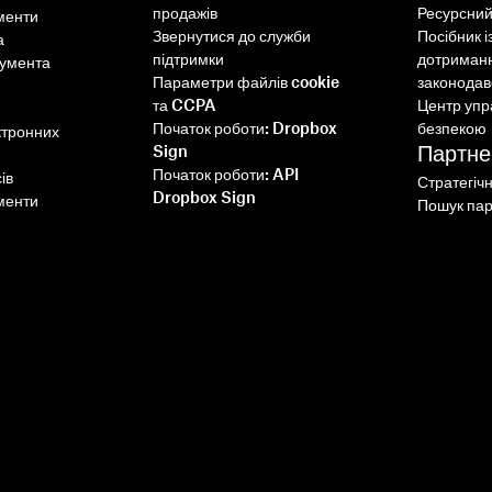
продажів
Ресурсний
менти
Звернутися до служби
Посібник і
а
підтримки
дотриман
кумента
Параметри файлів cookie
законодав
та CCPA
Центр упр
Початок роботи: Dropbox
безпекою
ктронних
Партне
Sign
Початок роботи: API
ів
Стратегіч
Dropbox Sign
менти
Пошук пар