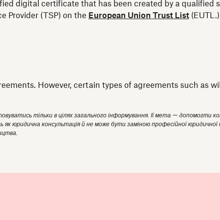
fied digital certificate that has been created by a qualifi
ice Provider (TSP) on the
European Union Trust List
(EUTL.)
reements. However, certain types of agreements such as wills
стовуватись тільки в цілях загального інформування. Ії мета — допомогти к
ь як юридична консультація й не може бути заміною професійної юридичної 
ицтва.