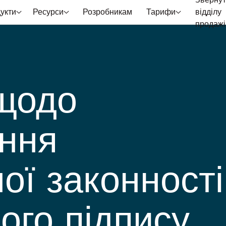
Звернут
укти
Ресурси
Розробникам
Тарифи
відділу
продажі
 щодо
ння
ої законності
ого підпису