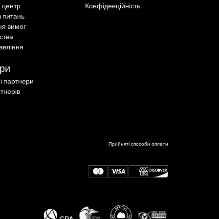
 центр
Конфіденційність
з питань
ня вимог
ства
авління
ри
ні партнери
тнерів
Прийняті способи оплати