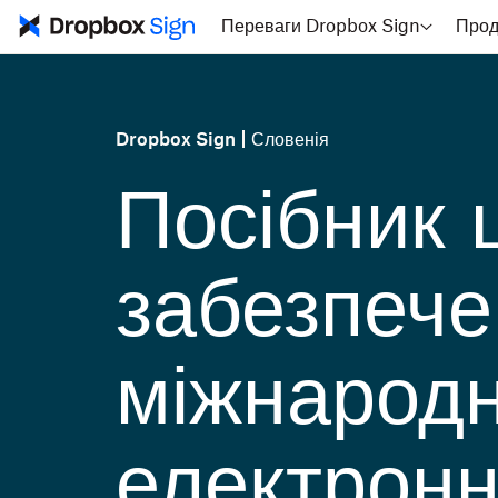
Переваги Dropbox Sign
Прод
Dropbox Sign
Словенія
Посібник
забезпече
міжнародн
електронн