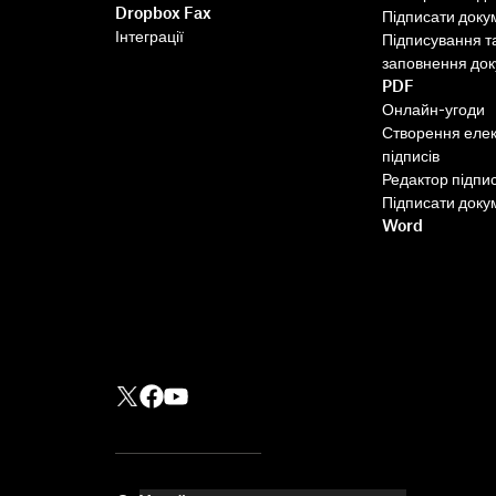
Dropbox Fax
Підписати доку
Інтеграції
Підписування т
заповнення до
PDF
Онлайн-угоди
Створення еле
підписів
Редактор підпис
Підписати доку
Word