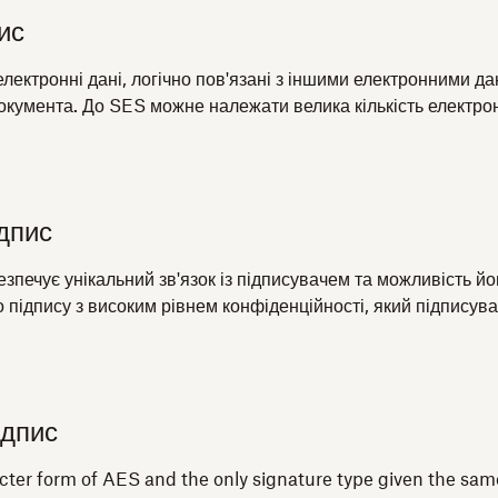
ис
ектронні дані, логічно пов'язані з іншими електронними да
окумента. До SES можне належати велика кількість електронн
дпис
печує унікальний зв'язок із підписувачем та можливість йог
підпису з високим рівнем конфіденційності, який підписув
ідпис
ricter form of AES and the only signature type given the same