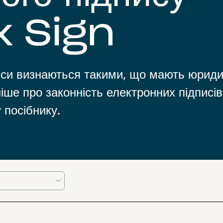
 Sign
дписи визнаються такими, що мають юрид
іше про законність електронних підписів
 посібнику.