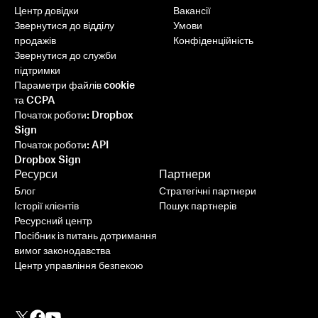
Центр довідки
Вакансії
Звернутися до відділу
Умови
продажів
Конфіденційність
Звернутися до служби
підтримки
Параметри файлів cookie
та CCPA
Початок роботи: Dropbox
Sign
Початок роботи: API
Dropbox Sign
Ресурси
Партнери
Блог
Стратегічні партнери
Історії клієнтів
Пошук партнерів
Ресурсний центр
Посібник із питань дотримання
вимог законодавства
Центр управління безпекою