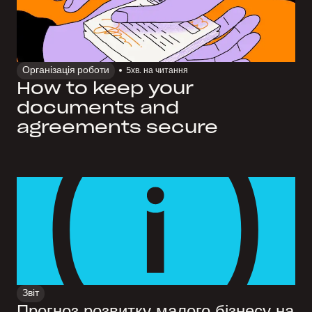
Організація роботи
5
хв. на читання
How to keep your
documents and
agreements secure
Звіт
Прогноз розвитку малого бізнесу на