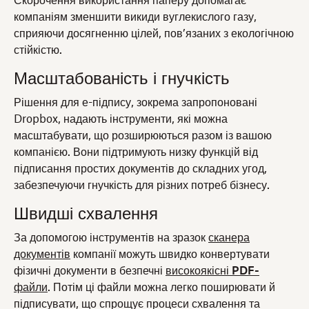
Скорочення використання паперу допомагає
компаніям зменшити викиди вуглекислого газу,
сприяючи досягненню цілей, пов’язаних з екологічною
стійкістю.
Масштабованість і гнучкість
Рішення для е-підпису, зокрема запропоновані
Dropbox, надають інструменти, які можна
масштабувати, що розширюються разом із вашою
компанією. Вони підтримують низку функцій від
підписання простих документів до складних угод,
забезпечуючи гнучкість для різних потреб бізнесу.
Швидші схвалення
За допомогою інструментів на зразок
сканера
документів
компанії можуть швидко конвертувати
фізичні документи в безпечні
високоякісні PDF-
файли
. Потім ці файли можна легко поширювати й
підписувати, що спрощує процеси схвалення та