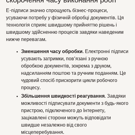
скорочення часу виконання робіт
Е-підписи значно спрощують бізнес-процеси,
усуваючи потребу у фізичній обробці документів. Ця
технологія сприяє швидшому прийняттю рішень і
швидшому здійсненню процесів завдяки наведеним
нижче перевагам.
Зменшення часу обробки
. Електронні підписи
усувають затримки, пов’язані з ручною
обробкою документів, зокрема з друком,
надсиланням поштою та ручним поданням. Це
чудовий спосіб прискорити цикли робочого
процесу.
Збільшення швидкості реагування
. Завдяки
можливості підписувати документи з будь-якого
пристрою, підключеного до Інтернету,
зацікавлені сторони можуть відповідати
швидше незалежно від свого
місцеперебування.