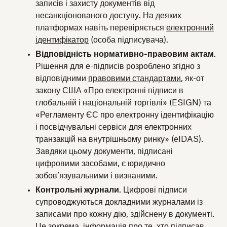
записів і захисту документів від
несанкціонованого доступу. На деяких
платформах навіть перевіряється
електронний
ідентифікатор
(особа підписувача).
Відповідність нормативно-правовим актам
.
Рішення для е-підписів розроблено згідно з
відповідними
правовими стандартами
, як-от
закону США «Про електронні підписи в
глобальній і національній торгівлі» (ESIGN) та
«Регламенту ЄС про електронну ідентифікацію
і посвідчувальні сервіси для електронних
транзакцій на внутрішньому ринку» (eIDAS).
Завдяки цьому документи, підписані
цифровими засобами, є юридично
зобов’язувальними і визнаними.
Контрольні журнали
. Цифрові підписи
супроводжуються докладними журналами із
записами про кожну дію, здійснену в документі.
Це зокрема, інформація про те, хто підписав