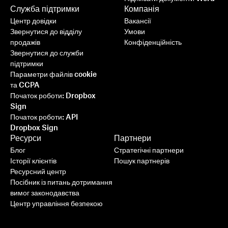
Служба підтримки
Компанія
Центр довідки
Вакансії
Звернутися до відділу
Умови
продажів
Конфіденційність
Звернутися до служби
підтримки
Параметри файлів cookie
та CCPA
Початок роботи: Dropbox
Sign
Початок роботи: API
Dropbox Sign
Ресурси
Партнери
Блог
Стратегічні партнери
Історії клієнтів
Пошук партнерів
Ресурсний центр
Посібник із питань дотримання
вимог законодавства
Центр управління безпекою