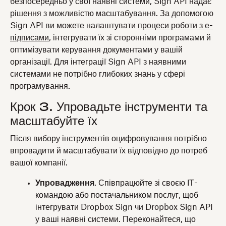
безпосередньо у свої наявні системи, Sign API надає
рішення з можливістю масштабування. За допомогою
Sign API ви можете налаштувати
процеси роботи з е-
підписами
, інтегрувати їх зі сторонніми програмами й
оптимізувати керування документами у вашій
організації. Для інтеграції Sign API з наявними
системами не потрібно глибоких знань у сфері
програмування.
Крок 3. Упровадьте інструменти та
масштабуйте їх
Після вибору інструментів оцифровування потрібно
впровадити й масштабувати їх відповідно до потреб
вашої компанії.
Упровадження
. Співпрацюйте зі своєю ІТ-
командою або постачальником послуг, щоб
інтегрувати Dropbox Sign чи Dropbox Sign API
у ваші наявні системи. Переконайтеся, що