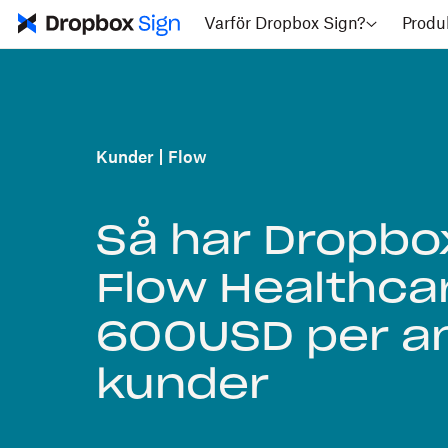
Varför Dropbox Sign?
Produ
Kunder
Flow
Så har Dropbox
Flow Healthca
600USD per ans
kunder