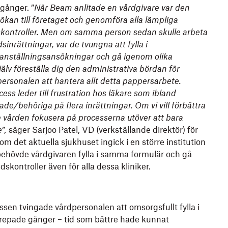
 gånger. ”
När Beam anlitade en vårdgivare var den
sökan till företaget och genomföra alla lämpliga
kontroller. Men om samma person sedan skulle arbeta
dsinrättningar, var de tvungna att fylla i
anställningsansökningar och gå igenom olika
jälv föreställa dig den administrativa bördan för
ersonalen att hantera allt detta pappersarbete.
ss leder till frustration hos läkare som ibland
rade/behöriga på flera inrättningar. Om vi vill förbättra
te vården fokusera på processerna utöver att bara
”,
säger Sarjoo Patel, VD (verkställande direktör) för
om det aktuella sjukhuset ingick i en större institution
behövde vårdgivaren fylla i samma formulär och gå
ontroller även för alla dessa kliniker.
sen tvingade vårdpersonalen att omsorgsfullt fylla i
epade gånger – tid som bättre hade kunnat