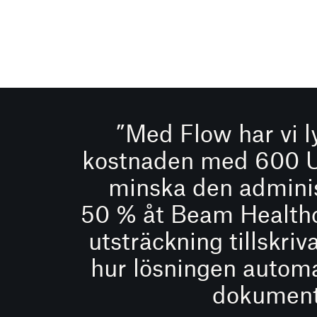
”Med Flow har vi l
kostnaden med 600 U
minska den adminis
50 % åt Beam Healthca
utsträckning tillskri
hur lösningen autom
dokument 