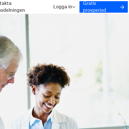
takta
Gratis
Logga in
javdelningen
provperiod