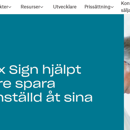
Kon
kter
Resurser
Utvecklare
Prissättning
säl
 Sign hjälpt
re spara
tälld åt sina