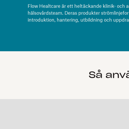
Flow Healtcare är ett heltäckande klinik- och
hälsovårdsteam. Deras produkter strömlinjefo
introduktion, hantering, utbildning och uppdra
Så anv