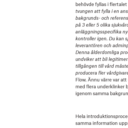
behövde fyllas i flertalet
tvungen att fylla i en an
bakgrunds- och referens
på 3 eller 5 olika sjukvår
anläggningsspecifika ny
kontroller igen. Du kan s
leverantören och adminp
Denna ålderdomliga proce
undviker att bli legitime
tillgången till vård mås
producera fler vårdgivare
Flow. Ännu värre var att 
med flera underklinker 
igenom samma bakgrundsk
Hela introduktionsproces
samma information uppr