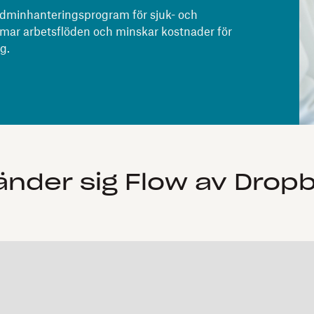
 adminhanteringsprogram för sjuk- och
rmar arbetsflöden och minskar kostnader för
g.
änder sig Flow av Dropb