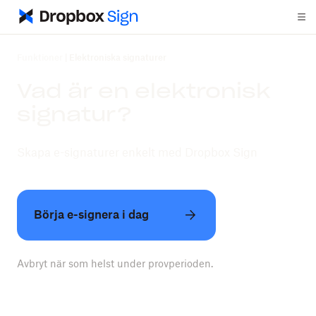
Funktioner
|
Elektroniska signaturer
Vad är en elektronisk
signatur?
Skapa e-signaturer enkelt med Dropbox Sign
Börja e-signera i dag
Avbryt när som helst under provperioden.