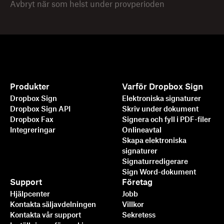
Avbryt när som helst under provperioden
Produkter
Varför Dropbox Sign
Dropbox Sign
Elektroniska signaturer
Dropbox Sign API
Skriv under dokument
Dropbox Fax
Signera och fyll i PDF-filer
Integreringar
Onlineavtal
Skapa elektroniska
signaturer
Signaturredigerare
Sign Word-dokument
Support
Företag
Hjälpcenter
Jobb
Kontakta säljavdelningen
Villkor
Kontakta vår support
Sekretess