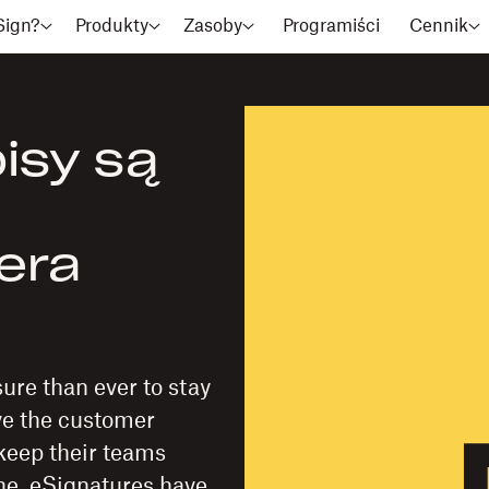
Sign?
Produkty
Zasoby
Programiści
Cennik
isy są
dera
ure than ever to stay
ove the customer
keep their teams
ne. eSignatures have