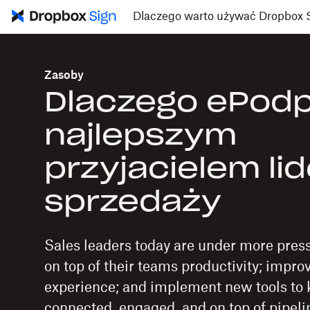
Dlaczego warto używać Dropbox 
Zasoby
Dlaczego ePodp
najlepszym
przyjacielem li
sprzedaży
Sales leaders today are under more press
on top of their teams productivity; impr
experience; and implement new tools to 
connected, engaged, and on top of pipeli