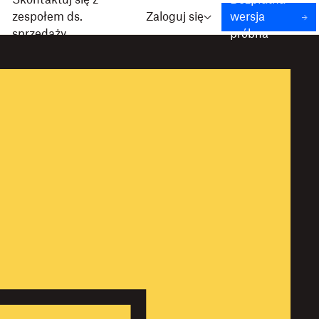
Skontaktuj się z
Bezpłatna
zespołem ds.
Zaloguj się
wersja
sprzedaży
próbna