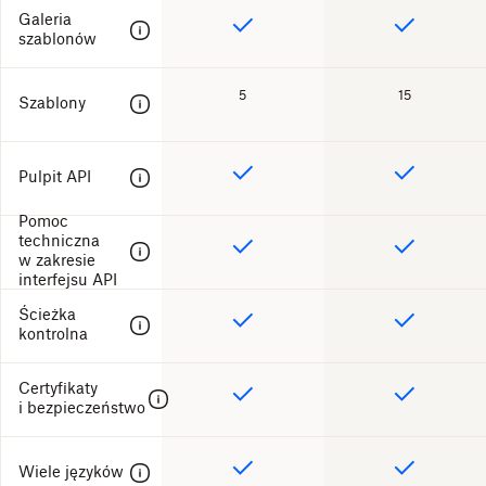
Galeria
szablonów
5
15
Szablony
Pulpit API
Pomoc
techniczna
w zakresie
interfejsu API
Ścieżka
kontrolna
Certyfikaty
i bezpieczeństwo
Wiele języków