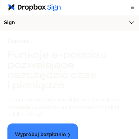
Sign
Features
Funkcje e-podpisu
pozwalające
oszczędzić czas
i pieniądze
Poznaj funkcje podpisów elektronicznych, które
pozwalają na podpisywanie dokumentów online
w kilka sekund.
Wypróbuj bezpłatnie