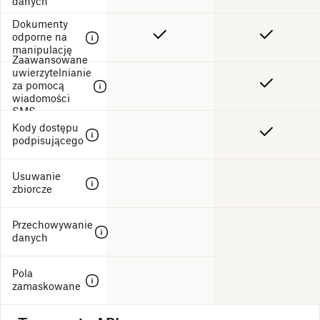
danych
Dokumenty
odporne na
manipulację
Zaawansowane
uwierzytelnianie
za pomocą
wiadomości
SMS
Kody dostępu
podpisującego
Usuwanie
zbiorcze
Przechowywanie
danych
Pola
zamaskowane