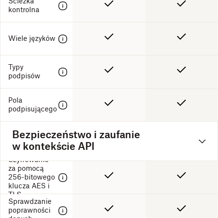
Ścieżka
kontrolna
Wiele języków
Typy
podpisów
Pola
podpisującego
Bezpieczeństwo i zaufanie
w kontekście API
Szyfrowanie
za pomocą
256-bitowego
klucza AES i
TLS
Sprawdzanie
poprawności