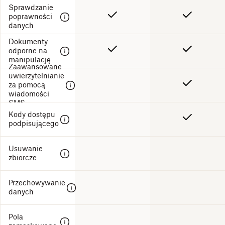
TLS
Sprawdzanie
poprawności
danych
Dokumenty
odporne na
manipulację
Zaawansowane
uwierzytelnianie
za pomocą
wiadomości
SMS
Kody dostępu
podpisującego
Usuwanie
zbiorcze
Przechowywanie
danych
Pola