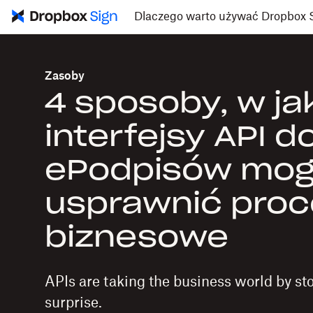
Dlaczego warto używać Dropbox 
Zasoby
4 sposoby, w ja
interfejsy API d
ePodpisów mo
usprawnić pro
biznesowe
APIs are taking the business world by st
surprise.