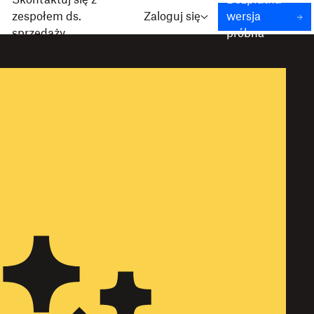
Skontaktuj się z
Bezpłatna
zespołem ds.
Zaloguj się
wersja
sprzedaży
próbna