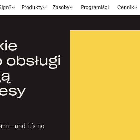
Sign?
Produkty
Zasoby
Programiści
Cennik
kie
o obsługi
gą
cesy
orm—and it’s no