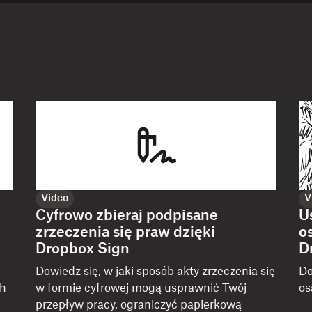
Video
V
Cyfrowo zbieraj podpisane
U
zrzeczenia się praw dzięki
o
Dropbox Sign
D
Dowiedz się, w jaki sposób akty zrzeczenia się
Do
ch
w formie cyfrowej mogą usprawnić Twój
os
przepływ pracy, ograniczyć papierkową