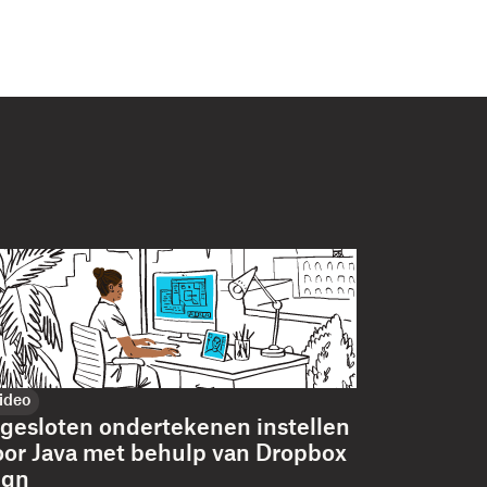
ideo
ngesloten ondertekenen instellen
oor Java met behulp van Dropbox
ign