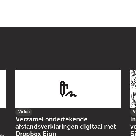
Video
V
Verzamel ondertekende
I
afstandsverklaringen digitaal met
v
Dropbox Sign
S