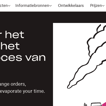
cten
Informatiebronnen
Ontwikkelaars
Prijzen
 het
 het
oces van
ange orders,
evaporate your time.