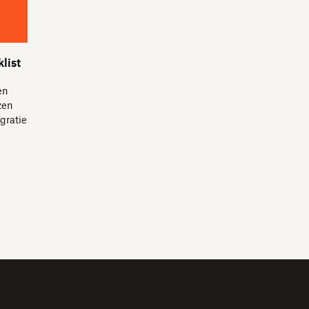
list
en
zen
gratie