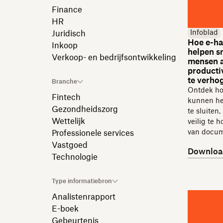
Finance
HR
Infoblad
Juridisch
Hoe e-h
Inkoop
helpen sn
Verkoop- en bedrijfsontwikkeling
mensen a
producti
te verho
Branche
Ontdek ho
Fintech
kunnen he
Gezondheidszorg
te sluiten
Wettelijk
veilig te 
van docum
Professionele services
Vastgoed
Downloa
Technologie
Type informatiebron
Analistenrapport
E-boek
Gebeurtenis