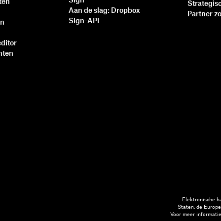
Sign
ten
Strategis
Aan de slag: Dropbox
Partner z
Sign-API
en
ditor
nten
Elektronische h
Staten, de Europe
Voor meer informatie