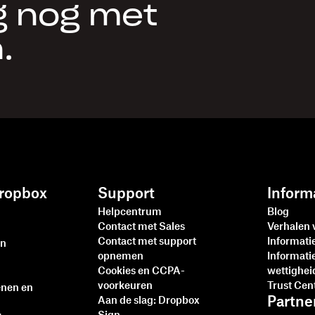
g nog met
.
ropbox
Support
Inform
Helpcentrum
Blog
Contact met Sales
Verhalen 
Contact met support
Informat
en
opnemen
Informati
Cookies en CCPA-
wettighei
voorkeuren
Trust Cen
enen en
Partne
Aan de slag: Dropbox