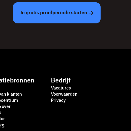
Je gratis proefperiode starten
atiebronnen
Bedrijf
Vacatures
van klanten
Voorwaarden
iecentrum
Privacy
e over
d
ter
rs