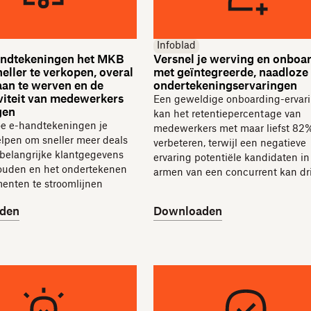
Infoblad
andtekeningen het MKB
Versnel je werving en onboa
eller te verkopen, overal
met geïntegreerde, naadloze
an te werven en de
ondertekeningservaringen
viteit van medewerkers
Een geweldige onboarding-ervar
gen
kan het retentiepercentage van
e e-handtekeningen je
medewerkers met maar liefst 82
lpen om sneller meer deals
verbeteren, terwijl een negatieve
, belangrijke klantgegevens
ervaring potentiële kandidaten in
houden en het ondertekenen
armen van een concurrent kan dri
enten te stroomlijnen
den
Downloaden