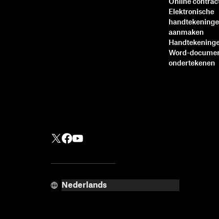
Online contrac
Elektronische
handtekening
aanmaken
Handtekeninge
Word-docume
ondertekenen