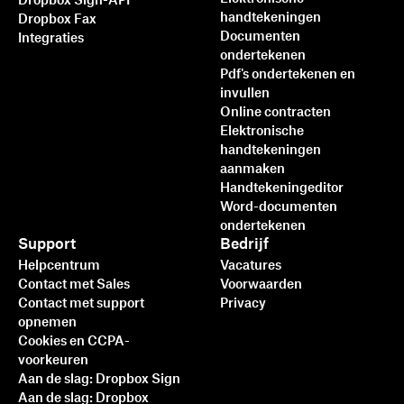
Dropbox Sign-API
handtekeningen
Dropbox Fax
Documenten
Integraties
ondertekenen
Pdf's ondertekenen en
invullen
Online contracten
Elektronische
handtekeningen
aanmaken
Handtekeningeditor
Word-documenten
ondertekenen
Support
Bedrijf
Helpcentrum
Vacatures
Contact met Sales
Voorwaarden
Contact met support
Privacy
opnemen
Cookies en CCPA-
voorkeuren
Aan de slag: Dropbox Sign
Aan de slag: Dropbox