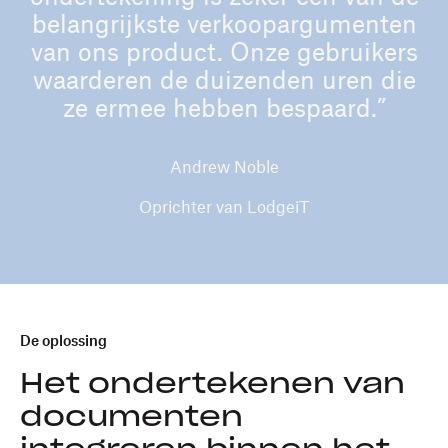
belangrijkste verkoopargumenten
van ons product. Onze gebruikers
waarderen de duizenden uren die
ze ermee hebben bespaard.”
Andrew Noble
Oprichter van LodgeiT
De oplossing
Het ondertekenen van
documenten