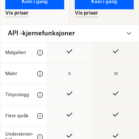
Kom i gang
Kom i gang
Vis priser
Vis priser
API -kjernefunksjoner
Malgalleri
Maler
5
15
Tilsynslogg
Flere språk
Underskriver-