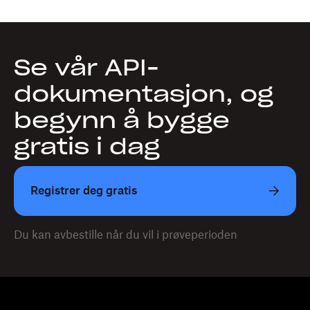
Se vår API-
dokumentasjon, og
begynn å bygge
gratis i dag
Registrer deg gratis
Du kan avbestille når du vil i prøveperioden