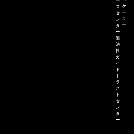
ロ
ー
ケ
ス
ー
セ
タ
ン
ー
タ
ー
適
法
性
ガ
イ
ド
ト
ラ
ス
ト
セ
ン
タ
ー