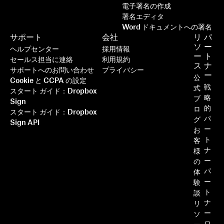
電子署名の作成
署名エディタ
Word ドキュメントへの署名
サポート
会社
リ
パ
ソ
ー
ヘルプセンター
採用情報
ー
ト
セールス担当に連絡
利用規約
ス
ナ
サポートへのお問い合わせ
プライバシー
ー
公
Cookie と CCPA の設定
戦
式
スタート ガイド：Dropbox
略
ブ
Sign
的
ロ
スタート ガイド：Dropbox
パ
グ
Sign API
ー
お
ト
客
ナ
様
ー
の
パ
体
ー
験
ト
談
ナ
リ
ー
ソ