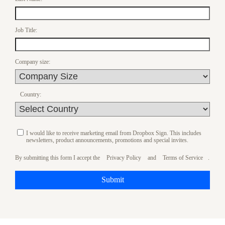
Job Title:
Company size:
Country:
I would like to receive marketing email from Dropbox Sign. This includes
newsletters, product announcements, promotions and special invites.
By submitting this form I accept the
Privacy Policy
and
Terms of Service
.
Submit