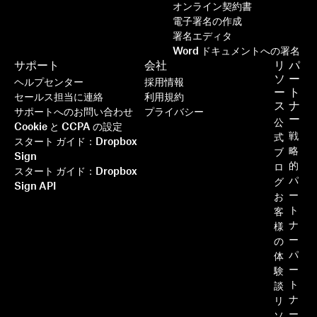
オンライン契約書
電子署名の作成
署名エディタ
Word ドキュメントへの署名
サポート
会社
リ
パ
ソ
ー
ヘルプセンター
採用情報
ー
ト
セールス担当に連絡
利用規約
ス
ナ
サポートへのお問い合わせ
プライバシー
ー
公
Cookie と CCPA の設定
戦
式
スタート ガイド：Dropbox
略
ブ
Sign
的
ロ
スタート ガイド：Dropbox
パ
グ
Sign API
ー
お
ト
客
ナ
様
ー
の
パ
体
ー
験
ト
談
ナ
リ
ー
ソ