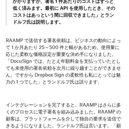
かかりますが、署名 1 件あたりのコストはずっと
低く済みます。最初に API を使用したとき、その
コストはあっという間に回収できました」とラン
ドルフ氏は説明します。
RAAMP で送信する署名依頼は、ビジネスの動向によっ
て 1 か月あたり 25～500 件と幅があるため、使用量に
応じた柔軟な価格設定が重要な決め手になりました。
「DocuSign では、たとえ年額料金を支払っていたとし
ても未使用の署名依頼を次月に繰り越すことができませ
ん。ですから Dropbox Sign の柔軟性も私にとっては魅
力の 1 つでした」とランドルフ氏は語ります。
インテグレーションを完了すると、RAAMP はさらに多
くのプロセスに電子署名を組み込みました。RAAMP の
顧客は、プラットフォームを介して独自の要求を送信で
きるようになりました。ランドルフ氏は言います。「顧