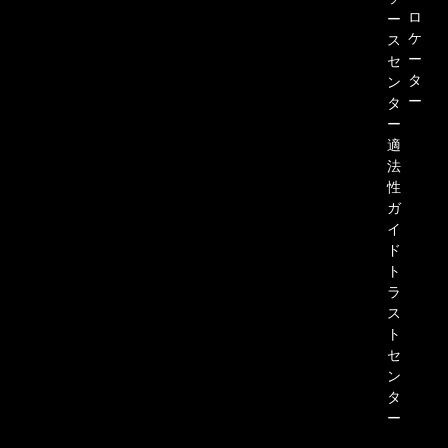
ロ
ー
ケ
ス
ー
セ
タ
ン
ー
タ
ー
適
法
性
ガ
イ
ド
ト
ラ
ス
ト
セ
ン
タ
ー