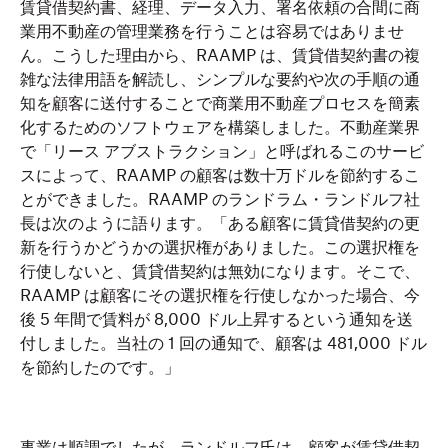
賃貸借契約書、経理、データ入力、署名依頼の合間に商
業用不動産の管理業務を行うことは容易ではありませ
ん。こうした理由から、RAAMP は、賃貸借契約書の複
雑な法律用語を解読し、シンプルな要約や次の手順の通
知を顧客に送付することで商業用不動産プロセスを簡素
化するためのソフトウェアを構築しました。不動産業界
で「リース アブストラクション」と呼ばれるこのサービ
スによって、RAAMP の顧客は数十万ドルを節約するこ
とができました。RAAMP のランドラム・ランドルフ社
長は次のように語ります。「ある顧客に賃貸借契約の更
新を行うかどうかの選択権がありました。この選択権を
行使しないと、賃貸借契約は無効になります。そこで、
RAAMP は顧客にその選択権を行使しなかった場合、今
後 5 年間で賃料が 8,000 ドル上昇するという通知を送
付しました。当社の 1 回の通知で、顧客は 481,000 ドル
を節約したのです。」