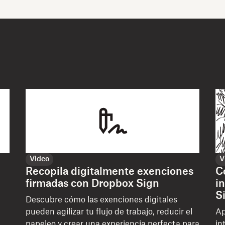
Video
V
Recopila digitalmente exenciones
C
firmadas con Dropbox Sign
i
S
Descubre cómo las exenciones digitales
pueden agilizar tu flujo de trabajo, reducir el
Ap
papeleo y crear una experiencia perfecta para
in