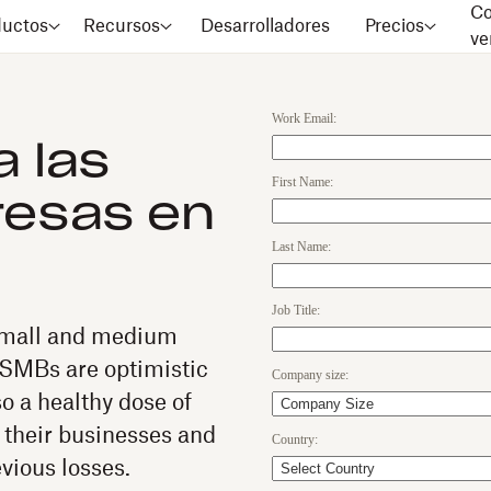
Co
ductos
Recursos
Desarrolladores
Precios
ve
Work Email:
a las
First Name:
esas en
Last Name:
Job Title:
 small and medium
SMBs are optimistic
Company size:
so a healthy dose of
g their businesses and
Country:
vious losses.