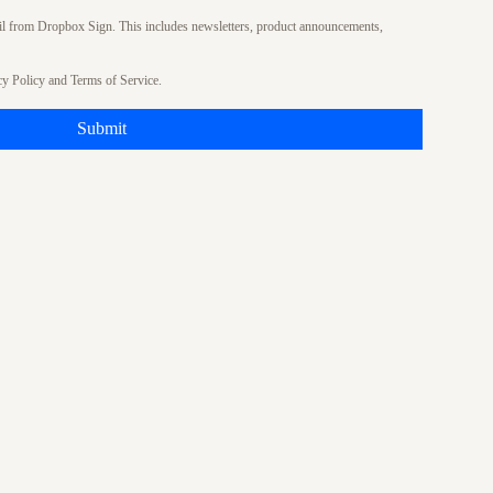
ail from Dropbox Sign. This includes newsletters, product announcements,
cy Policy
and
Terms of Service
.
Submit