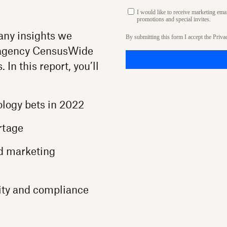
I would like to receive marketing em
promotions and special invites.
any insights we
By submitting this form I accept the
Priva
 agency CensusWide
n this report, you’ll
logy bets in 2022
rtage
d marketing
ity and compliance