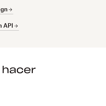
ign
n API
 hacer