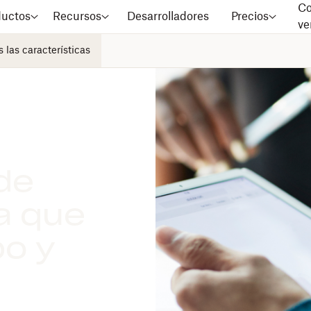
Co
ductos
Recursos
Desarrolladores
Precios
ve
 las características
de
a que
po y