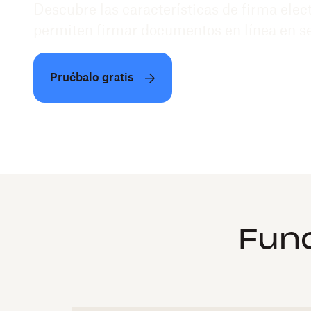
Descubre las características de firma elec
permiten firmar documentos en línea en s
Pruébalo gratis
Func