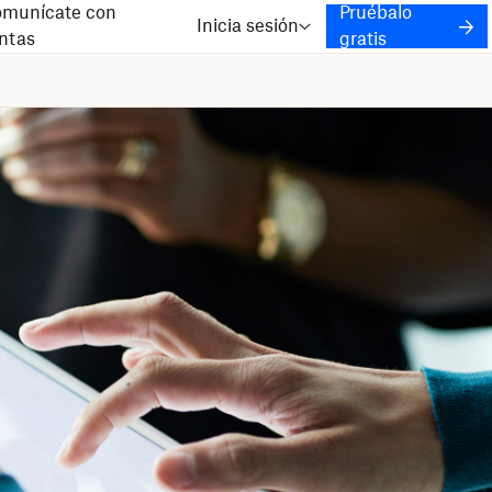
munícate con
Pruébalo
Inicia sesión
ntas
gratis