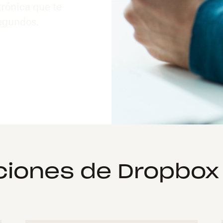
trónica que te
egundos.
iones de Dropbox