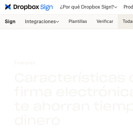
¿Por qué Dropbox Sign?
Pro
Sign
Integraciones
Plantillas
Verificar
Todas
Features
Características 
firma electrónic
te ahorran tiem
dinero